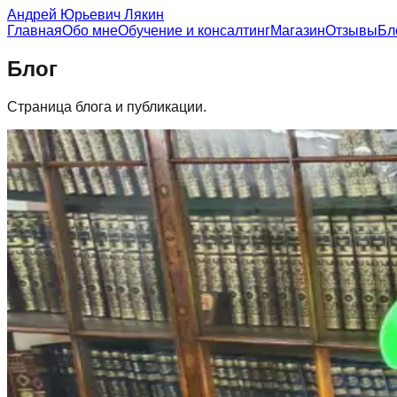
Андрей Юрьевич Лякин
Главная
Обо мне
Обучение и консалтинг
Магазин
Отзывы
Бл
Блог
Страница блога и публикации.